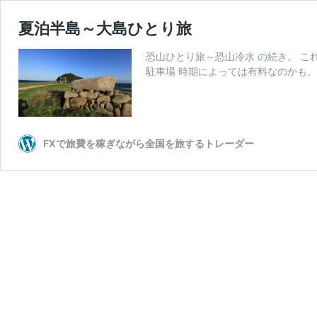
夏泊半島～大島ひとり旅
恐山ひとり旅～恐山冷水 の続き。 これは
駐車場 時期によっては有料なのかも。
FXで旅費を稼ぎながら全国を旅するトレーダー