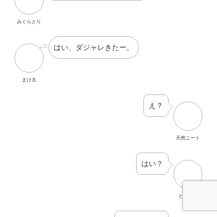
みぐらとり
はい、ダジャレきたー。
まけ太
え？
天然ニート
はい？
とうしろ
なんですの？