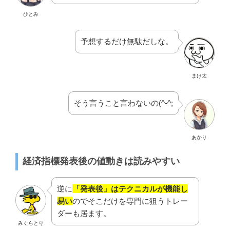
ひとみ
予想するだけ無駄だしな。
まけ太
そう言うこと言わないの(^-^;
あかり
経済指標発表後の値動きは読みやすい
逆に
「発表後」はテクニカルが機能し
易い
のでそこだけを専門に狙うトレー
ダーも居ます。
みぐらとり