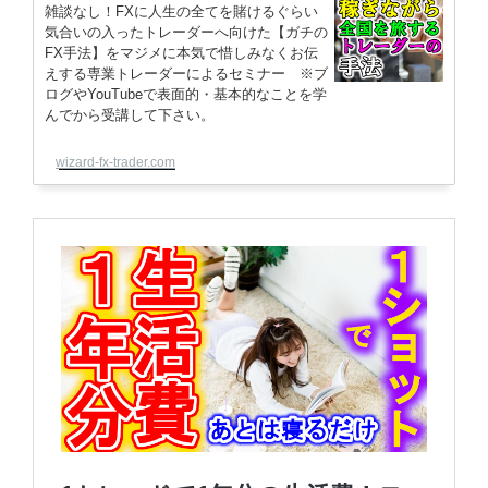
雑談なし！FXに人生の全てを賭けるぐらい
気合いの入ったトレーダーへ向けた【ガチの
FX手法】をマジメに本気で惜しみなくお伝
えする専業トレーダーによるセミナー ※ブ
ログやYouTubeで表面的・基本的なことを学
んでから受講して下さい。
wizard-fx-trader.com