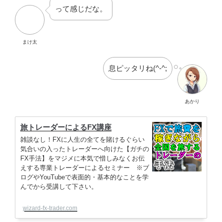
まけ太
息ピッタリね(^-^;
あかり
旅トレーダーによるFX講座
雑談なし！FXに人生の全てを賭けるぐらい
気合いの入ったトレーダーへ向けた【ガチの
FX手法】をマジメに本気で惜しみなくお伝
えする専業トレーダーによるセミナー ※ブ
ログやYouTubeで表面的・基本的なことを学
んでから受講して下さい。
wizard-fx-trader.com
アナリストがトレンド転換を当てられる