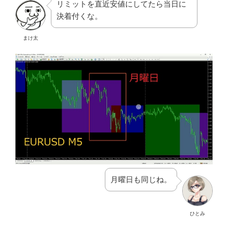
リミットを直近安値にしてたら当日に
決着付くな。
まけ太
月曜日も同じね。
ひとみ