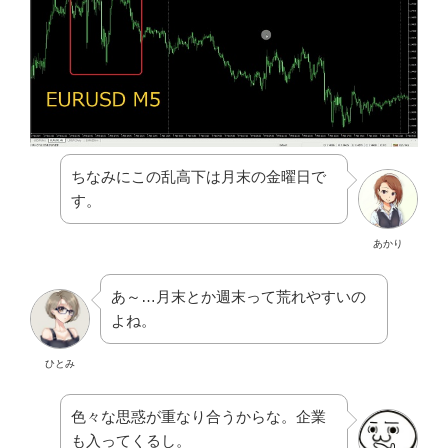
ちなみにこの乱高下は月末の金曜日で
す。
あかり
あ～…月末とか週末って荒れやすいの
よね。
ひとみ
色々な思惑が重なり合うからな。企業
も入ってくるし。