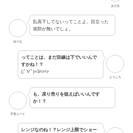
乱高下してないってことよ。目立った
攻防が無いでしょ。
ゆりな
ってことは、まだ目線は下でいいんで
すかね！？
(;ﾟ∀ﾟ)=3ﾊｧﾊｧ
とうしろ
も、戻り売りを狙えばいいんです
か！？
不安ニート
レンジなのね！？レンジ上限でショー
トなのね！？ロングじゃなくショ（ｒ
ｙ