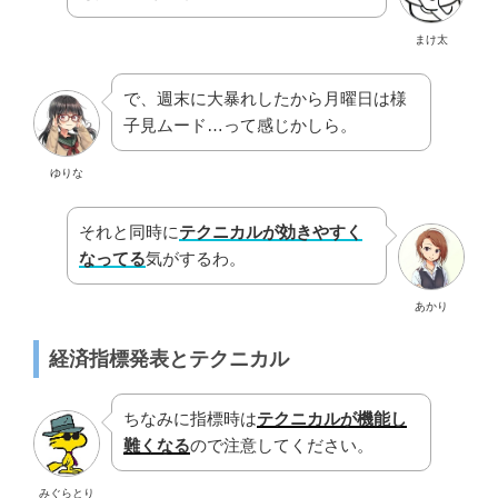
まけ太
で、週末に大暴れしたから月曜日は様
子見ムード…って感じかしら。
ゆりな
それと同時に
テクニカルが効きやすく
なってる
気がするわ。
あかり
経済指標発表とテクニカル
ちなみに指標時は
テクニカルが機能し
難くなる
ので注意してください。
みぐらとり