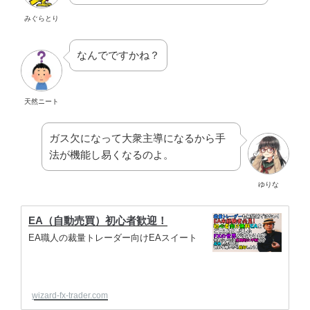
みぐらとり
なんでですかね？
天然ニート
ガス欠になって大衆主導になるから手
法が機能し易くなるのよ。
ゆりな
EA（自動売買）初心者歓迎！
EA職人の裁量トレーダー向けEAスイート
wizard-fx-trader.com