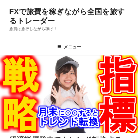
コ
FXで旅費を稼ぎながら全国を旅す
ン
テ
るトレーダー
ン
旅費は旅行しながら稼げ！
ツ
へ
メニュー
ス
キ
ッ
プ