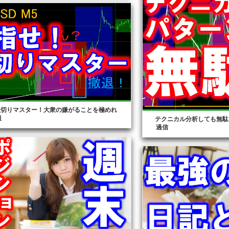
損切りマスター！大衆の嫌がることを極めれ
組
テクニカル分析しても無駄
過信