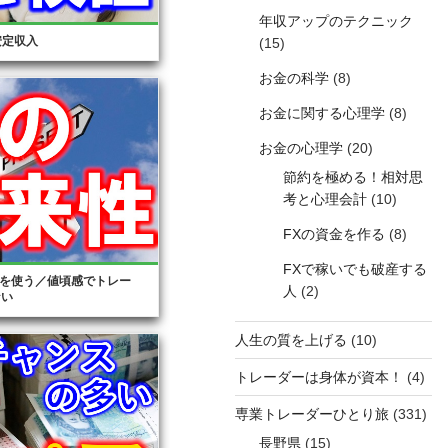
年収アップのテクニック
安定収入
(15)
お金の科学
(8)
お金に関する心理学
(8)
お金の心理学
(20)
節約を極める！相対思
考と心理会計
(10)
FXの資金を作る
(8)
FXで稼いでも破産する
を使う／値頃感でトレー
人
(2)
ない
人生の質を上げる
(10)
トレーダーは身体が資本！
(4)
専業トレーダーひとり旅
(331)
長野県
(15)