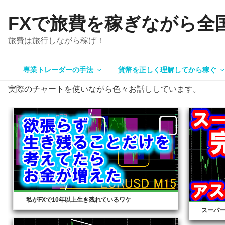
コ
FXで旅費を稼ぎながら全
ン
テ
旅費は旅行しながら稼げ！
ン
ツ
へ
専業トレーダーの手法
貨幣を正しく理解してから稼ぐ
ス
実際のチャートを使いながら色々お話ししています。
キ
ッ
プ
私がFXで10年以上生き残れているワケ
スーパ