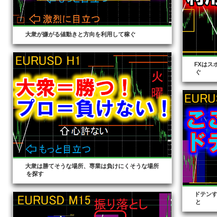
大衆が嫌がる値動きと方向を利用して稼ぐ
FXはス
ぐ
大衆は勝てそうな場所、専業は負けにくそうな場所
を探す
ドテン
と