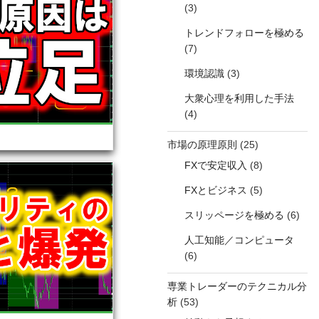
(3)
トレンドフォローを極める
(7)
環境認識
(3)
大衆心理を利用した手法
(4)
市場の原理原則
(25)
FXで安定収入
(8)
FXとビジネス
(5)
スリッページを極める
(6)
人工知能／コンピュータ
(6)
専業トレーダーのテクニカル分
析
(53)