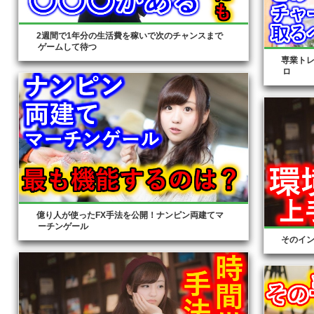
2週間で1年分の生活費を稼いで次のチャンスまで
ゲームして待つ
専業ト
ロ
億り人が使ったFX手法を公開！ナンピン両建てマ
ーチンゲール
そのイ