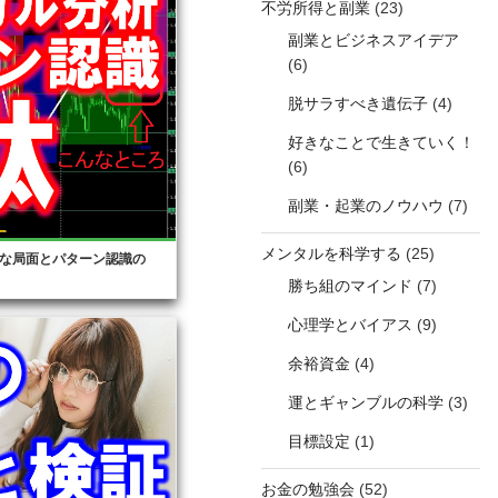
不労所得と副業
(23)
副業とビジネスアイデア
(6)
脱サラすべき遺伝子
(4)
好きなことで生きていく！
(6)
副業・起業のノウハウ
(7)
メンタルを科学する
(25)
な局面とパターン認識の
勝ち組のマインド
(7)
心理学とバイアス
(9)
余裕資金
(4)
運とギャンブルの科学
(3)
目標設定
(1)
お金の勉強会
(52)