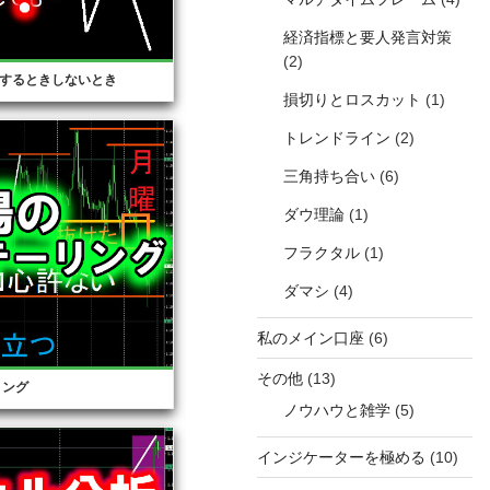
経済指標と要人発言対策
(2)
するときしないとき
損切りとロスカット
(1)
トレンドライン
(2)
三角持ち合い
(6)
ダウ理論
(1)
フラクタル
(1)
ダマシ
(4)
私のメイン口座
(6)
その他
(13)
リング
ノウハウと雑学
(5)
インジケーターを極める
(10)