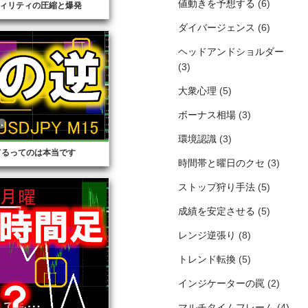
値動きを予想する
(6)
ィリティの圧縮と爆発
ダイバージェンス
(6)
ヘッドアンドショルダー
(3)
大衆心理
(5)
ボーナス相場
(3)
環境認識
(3)
てるってのは本当です
時間帯と曜日のクセ
(3)
ストップ狩り手法
(5)
成績を安定させる
(5)
レンジ逆張り
(8)
トレンド転換
(5)
インジケーターの罠
(2)
マルチタイムフレーム
(4)