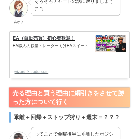
そろそろチャートの話に戻りましょう
(^-^;
あかり
EA（自動売買）初心者歓迎！
EA職人の裁量トレーダー向けEAスイート
wizard-fx-trader.com
売る理由と買う理由に綱引きをさせて勝
った方について行く
乖離＋回帰＋ストップ狩り＋週末＝？？？
ってことで金曜後半に乖離したポジシ