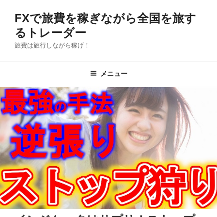
コ
FXで旅費を稼ぎながら全国を旅す
ン
テ
るトレーダー
ン
旅費は旅行しながら稼げ！
ツ
へ
メニュー
ス
キ
ッ
プ