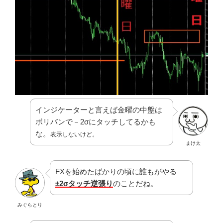
インジケーターと言えば金曜の中盤は
ボリバンで－2σにタッチしてるかも
な。
表示しないけど。
まけ太
FXを始めたばかりの頃に誰もがやる
±2σタッチ逆張り
のことだね。
みぐらとり