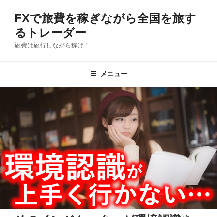
コ
FXで旅費を稼ぎながら全国を旅す
ン
テ
るトレーダー
ン
旅費は旅行しながら稼げ！
ツ
へ
メニュー
ス
キ
ッ
プ