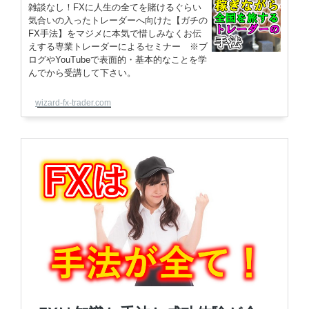
雑談なし！FXに人生の全てを賭けるぐらい
気合いの入ったトレーダーへ向けた【ガチの
FX手法】をマジメに本気で惜しみなくお伝
えする専業トレーダーによるセミナー ※ブ
ログやYouTubeで表面的・基本的なことを学
んでから受講して下さい。
wizard-fx-trader.com