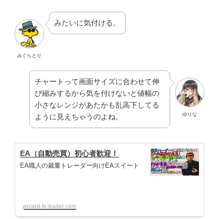
みたいに気付ける。
みぐらとり
チャートって画面サイズに合わせて伸
び縮みするから気を付けないと値幅の
小さなレンジがあたかも乱高下してる
ゆりな
ように見えちゃうのよね。
EA（自動売買）初心者歓迎！
EA職人の裁量トレーダー向けEAスイート
wizard-fx-trader.com