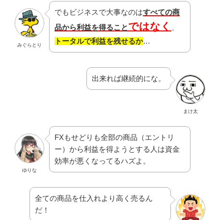
でもビジネスで大事なのは
すべての商
ではなく
品から利益を得ること
、
トータルで利益を残せるか
…
みぐらとり
出来れば継続的にな。
まけ太
FXもせどりも全部の商品（エントリ
ー）から利益を得ようとする人は資金
効率が悪くなってるハズよ。
ゆりな
全ての商品を仕入れより高く売るん
だ！