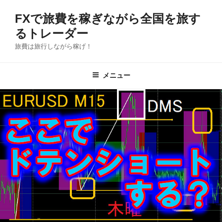
コ
FXで旅費を稼ぎながら全国を旅す
ン
テ
るトレーダー
ン
旅費は旅行しながら稼げ！
ツ
へ
メニュー
ス
キ
ッ
プ