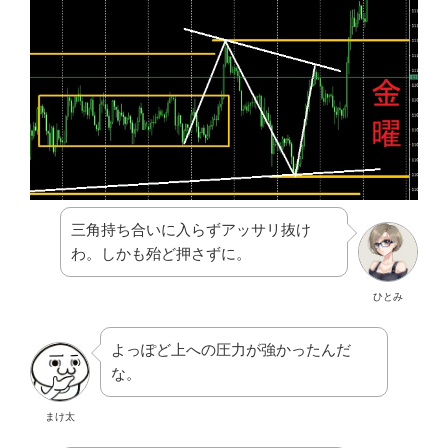
三角持ち合いに入らずアッサリ抜け
わ。しかも殆ど押さずに。
ひとみ
よっぽど上への圧力が強かったんだ
な。
まけ太