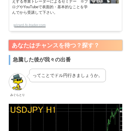
えする専業トレーダーによるセミナー ※ブ
ログやYouTubeで表面的・基本的なことを学
んでから受講して下さい。
wizard-fx-trader.com
あなたはチャンスを待つ？探す？
急騰した後が我々の出番
ってことでドル円行きましょうか。
みぐらとり