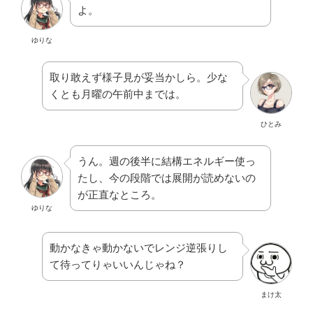
よ。
ゆりな
取り敢えず様子見が妥当かしら。少な
くとも月曜の午前中までは。
ひとみ
うん。週の後半に結構エネルギー使っ
たし、今の段階では展開が読めないの
が正直なところ。
ゆりな
動かなきゃ動かないでレンジ逆張りし
て待ってりゃいいんじゃね？
まけ太