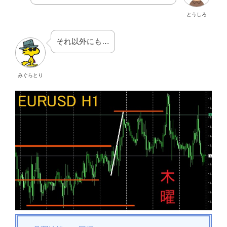
とうしろ
それ以外にも…
みぐらとり