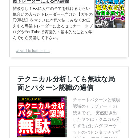
旅トレーダーによるFX講座
雑談なし！FXに人生の全てを賭けるぐらい
気合いの入ったトレーダーへ向けた【ガチの
FX手法】をマジメに本気で惜しみなくお伝
えする専業トレーダーによるセミナー ※ブ
ログやYouTubeで表面的・基本的なことを学
んでから受講して下さい。
wizard-fx-trader.com