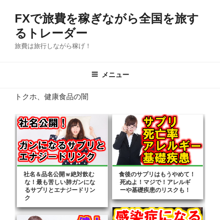
コ
FXで旅費を稼ぎながら全国を旅す
ン
テ
るトレーダー
ン
旅費は旅行しながら稼げ！
ツ
へ
メニュー
ス
キ
トクホ、健康食品の闇
ッ
プ
社名＆品名公開ｗ絶対飲む
食後のサプリはもうやめて！
な！最も苦しい肺ガンにな
死ぬよ！マジで！アレルギ
るサプリとエナジードリン
ーや基礎疾患のリスクも！
ク