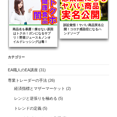
訴訟覚悟！ヤバい商品実名公
商品名を暴露！痩せない原因
開！コロナ感染症になるハ
はトクホ！ガンになるサプ
ンドソープ
リ！野菜ジュース＆ノンオ
イルドレッシングは毒！
カテゴリー
EA職人のEA講座
(31)
専業トレーダーの手法
(26)
経済指標とマザーマーケット
(2)
レンジと逆張りを極める
(5)
トレンドの定義
(5)