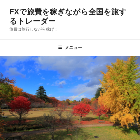
コ
FXで旅費を稼ぎながら全国を旅す
ン
テ
るトレーダー
ン
旅費は旅行しながら稼げ！
ツ
へ
メニュー
ス
キ
ッ
プ