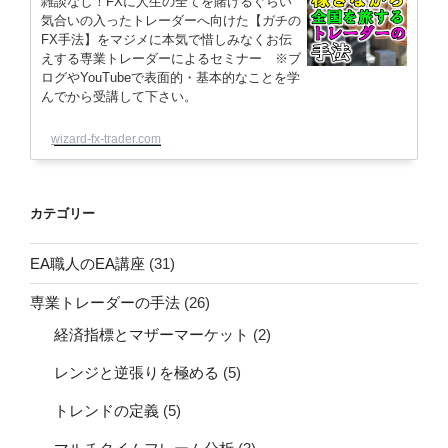
雑談なし！FXに人生の全てを賭けるぐらい
気合いの入ったトレーダーへ向けた【ガチの
FX手法】をマジメに本気で惜しみなくお伝
えする専業トレーダーによるセミナー ※ブ
ログやYouTubeで表面的・基本的なことを学
んでから受講して下さい。
wizard-fx-trader.com
カテゴリー
EA職人のEA講座
(31)
専業トレーダーの手法
(26)
経済指標とマザーマーケット
(2)
レンジと逆張りを極める
(5)
トレンドの定義
(5)
マルチタイムフレーム分析
(3)