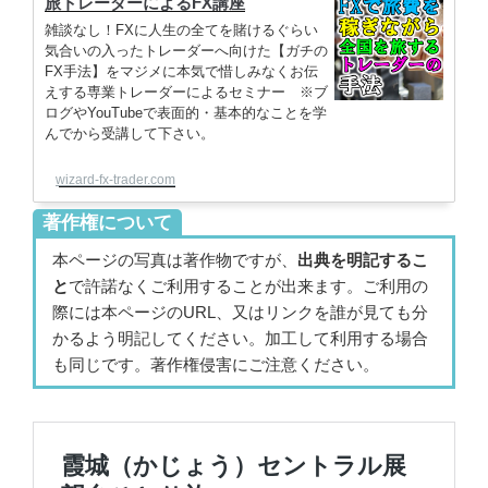
旅トレーダーによるFX講座
雑談なし！FXに人生の全てを賭けるぐらい
気合いの入ったトレーダーへ向けた【ガチの
FX手法】をマジメに本気で惜しみなくお伝
えする専業トレーダーによるセミナー ※ブ
ログやYouTubeで表面的・基本的なことを学
んでから受講して下さい。
wizard-fx-trader.com
著作権について
本ページの写真は著作物ですが、
出典を明記するこ
と
で許諾なくご利用することが出来ます。ご利用の
際には本ページのURL、又はリンクを誰が見ても分
かるよう明記してください。加工して利用する場合
も同じです。著作権侵害にご注意ください。