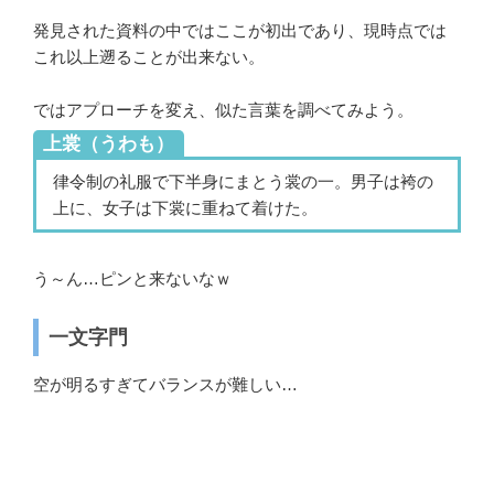
発見された資料の中ではここが初出であり、現時点では
これ以上遡ることが出来ない。
ではアプローチを変え、似た言葉を調べてみよう。
上裳（うわも）
律令制の礼服で下半身にまとう裳の一。男子は袴の
上に、女子は下裳に重ねて着けた。
う～ん…ピンと来ないなｗ
一文字門
空が明るすぎてバランスが難しい…