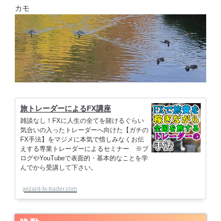
カモ
旅トレーダーによるFX講座
雑談なし！FXに人生の全てを賭けるぐらい
気合いの入ったトレーダーへ向けた【ガチの
FX手法】をマジメに本気で惜しみなくお伝
えする専業トレーダーによるセミナー ※ブ
ログやYouTubeで表面的・基本的なことを学
んでから受講して下さい。
wizard-fx-trader.com