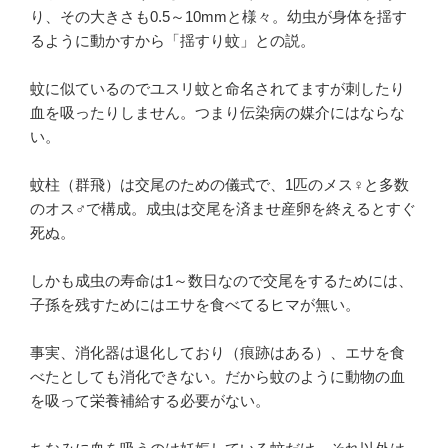
り、その大きさも0.5～10mmと様々。幼虫が身体を揺す
るように動かすから「揺すり蚊」との説。
蚊に似ているのでユスリ蚊と命名されてますが刺したり
血を吸ったりしません。つまり伝染病の媒介にはならな
い。
蚊柱（群飛）は交尾のための儀式で、1匹のメス♀と多数
のオス♂で構成。成虫は交尾を済ませ産卵を終えるとすぐ
死ぬ。
しかも成虫の寿命は1～数日なので交尾をするためには、
子孫を残すためにはエサを食べてるヒマが無い。
事実、消化器は退化しており（痕跡はある）、エサを食
べたとしても消化できない。だから蚊のように動物の血
を吸って栄養補給する必要がない。