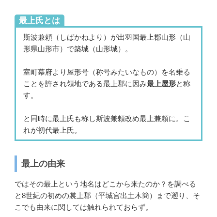
最上氏とは
斯波兼頼（しばかねより）が出羽国最上郡山形（山
形県山形市）で築城（山形城）。
室町幕府より屋形号（称号みたいなもの）を名乗る
ことを許され領地である最上郡に因み
最上屋形
と称
す。
と同時に最上氏も称し斯波兼頼改め最上兼頼に。こ
れが初代最上氏。
最上の由来
ではその最上という地名はどこから来たのか？を調べる
と8世紀の初めの裳上郡（平城宮出土木簡）まで遡り、そ
こでも由来に関しては触れられておらず。