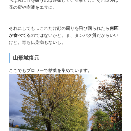
ちなみに血を吸うのは妊娠している蚊だけ。それ以外は
花の蜜や樹液をエサに。
それにしても…これだけ顔の周りを飛び回られたら
何匹
か食べてる
のではないかと。ま、タンパク質だからいい
けど。毒も伝染病もないし。
山形城復元
ここでもブロワーで枯葉を集めています。