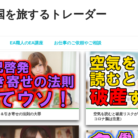
国を旅するトレーダー
EA職人のEA講座
お仕事のご依頼やご相談
発＆引き寄せの法則の大罪
空気を読むと破産リスクが
コロナ脳は注意）