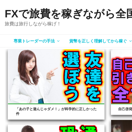
コ
FXで旅費を稼ぎながら全
ン
テ
旅費は旅行しながら稼げ！
ン
ツ
へ
専業トレーダーの手法
貨幣を正しく理解してから稼ぐ
ス
キ
ッ
プ
「あの子と遊んじゃダメ！」が科学的に正しかった
自己啓
件