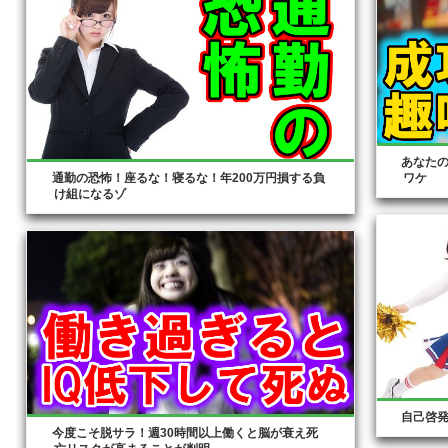
あなた
通勤の恐怖！座るな！寝るな！年200万円損する負
ワケ
け組になるゾ
自己啓
今度こそ脱サラ！週30時間以上働くと脳が衰え死