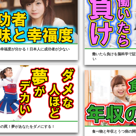
の幸福度が分かる！日本人に成功者が少ない
働いたら負けを脳科学で証
い
発の罠！夢があなたをダメにする！
食べ物と年収とうつ病の関