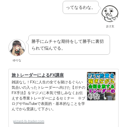
ってなるわな。
まけ太
勝手にムチャな期待をして勝手に裏切
られて悩んでる。
ゆりな
旅トレーダーによるFX講座
雑談なし！FXに人生の全てを賭けるぐらい
気合いの入ったトレーダーへ向けた【ガチの
FX手法】をマジメに本気で惜しみなくお伝
えする専業トレーダーによるセミナー ※ブ
ログやYouTubeで表面的・基本的なことを学
んでから受講して下さい。
wizard-fx-trader.com