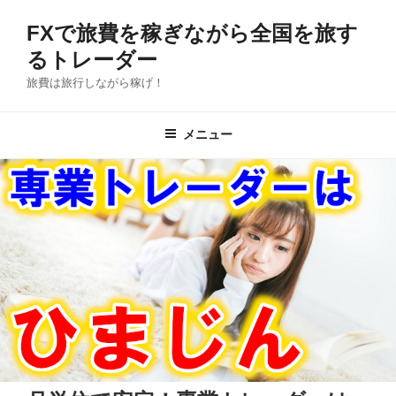
コ
FXで旅費を稼ぎながら全国を旅す
ン
テ
るトレーダー
ン
旅費は旅行しながら稼げ！
ツ
へ
メニュー
ス
キ
ッ
プ