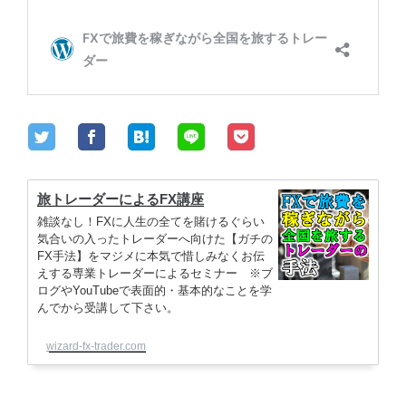
旅トレーダーによるFX講座
雑談なし！FXに人生の全てを賭けるぐらい
気合いの入ったトレーダーへ向けた【ガチの
FX手法】をマジメに本気で惜しみなくお伝
えする専業トレーダーによるセミナー ※ブ
ログやYouTubeで表面的・基本的なことを学
んでから受講して下さい。
wizard-fx-trader.com