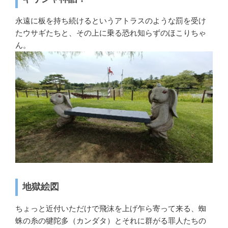
永遠に板を持ち続けるというアトラスのような罰を受け
たウサギたちと、その上に乗る恐れ知らずのほこりちゃ
ん。
地獄絵図
ちょっと近付いただけで飛沫を上げ乍ら寄って来る、蜘
蛛の糸の犍陀多（カンダタ）とそれに群がる罪人たちの