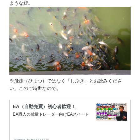
ような鯉。
※飛沫（ひまつ）ではなく「しぶき」とお読みくださ
い。このご時世なので。
EA（自動売買）初心者歓迎！
EA職人の裁量トレーダー向けEAスイート