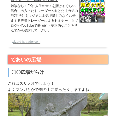
雑談なし！FXに人生の全てを賭けるぐらい
気合いの入ったトレーダーへ向けた【ガチの
FX手法】をマジメに本気で惜しみなくお伝
えする専業トレーダーによるセミナー ※ブ
ログやYouTubeで表面的・基本的なことを学
んでから受講して下さい。
wizard-fx-trader.com
であいの広場
〇〇広場だらけ
これはスサノオでしょう！
よくマンガとかで剣の上に乗ったりしますよね。