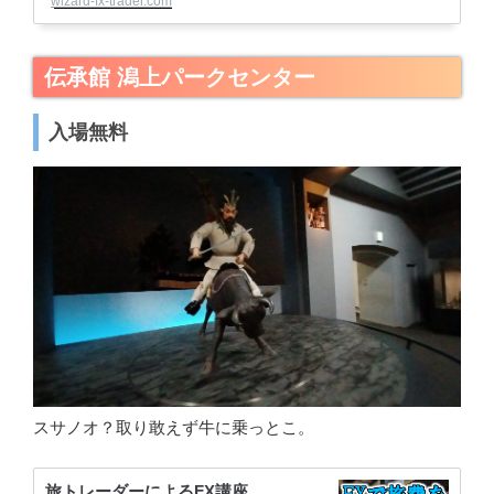
wizard-fx-trader.com
伝承館 潟上パークセンター
入場無料
スサノオ？取り敢えず牛に乗っとこ。
旅トレーダーによるFX講座