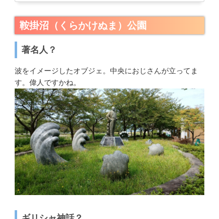
鞍掛沼（くらかけぬま）公園
著名人？
波をイメージしたオブジェ。中央におじさんが立ってま
す。偉人ですかね。
ギリシャ神話？