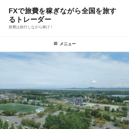
コ
FXで旅費を稼ぎながら全国を旅す
ン
テ
るトレーダー
ン
旅費は旅行しながら稼げ！
ツ
へ
メニュー
ス
キ
ッ
プ