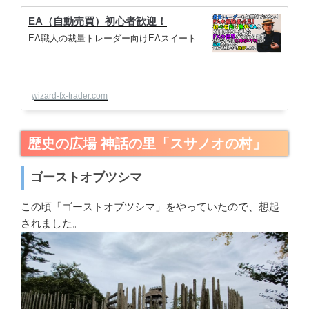
EA（自動売買）初心者歓迎！
EA職人の裁量トレーダー向けEAスイート
wizard-fx-trader.com
歴史の広場 神話の里「スサノオの村」
ゴーストオブツシマ
この頃「ゴーストオブツシマ」をやっていたので、想起
されました。