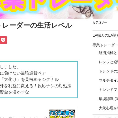
カテゴリー
トレーダーの生活レベル
EA職人のEA講
専業トレーダ
経済指標と
レンジと逆
しました。
トレンドの
に負けない最強通貨ペア
「大化け」を見極めるシグナル
マルチタイ
外を利益に変える！反応ナシの対処法
トレンドフ
資金を溶かすな
環境認識
(3
大衆心理を