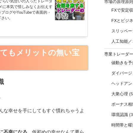
ぐらい気合いの入ったトレーダ
市場の原理原
メに本気で惜しみなくお伝えす
FXで安定
ログやYouTubeで表面的・
下さい。
FXとビジ
スリッペー
人工知能／
てもメリットの無い宝
専業トレーダ
値動きを予
ダイバージ
識
ヘッドアン
大衆心理
(5
。
ボーナス相
んな幸せを手にしてもすぐ慣れちゃうよ
環境認識
(3
時間帯と曜
に不幸になる
…仮初めの幸せなんて要ら