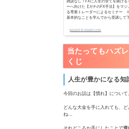
雑談なし！FXに人生の全てを賭ける
ーへ向けた【ガチのFX手法】をマジ
る専業トレーダーによるセミナー ※ブ
基本的なことを学んでから受講して
wizard-fx-trader.com
当たってもハズレ
くじ
人生が豊かになる知
今回のお話は【慣れ】について
どんな大金を手に入れても、ど
ね…
それどころか手にしたことで
逆