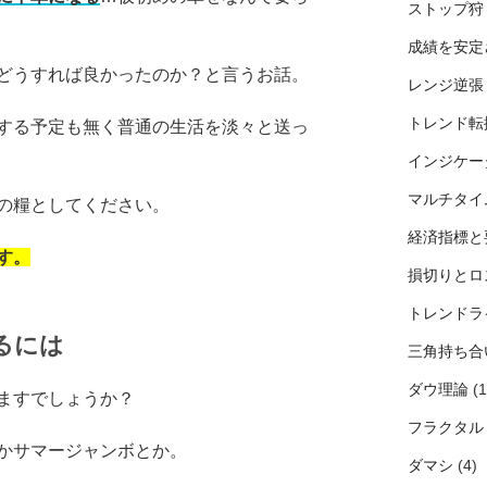
ストップ狩
成績を安定
どうすれば良かったのか？と言うお話。
レンジ逆張
トレンド転
する予定も無く普通の生活を淡々と送っ
インジケー
マルチタイ
の糧としてください。
経済指標と
す。
損切りとロ
トレンドラ
るには
三角持ち合
ダウ理論
(1
ますでしょうか？
フラクタル
かサマージャンボとか。
ダマシ
(4)