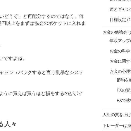
運とギャン
はいどうぞ」と再配分するのではなく、何
目標設定
(1
億円以上をまずは協会のポケットに入れま
お金の勉強会
(
年収アップ
。
お金の科学
いですよね。
お金に関す
お金の心理
キャッシュバックすると言う乱暴なシステ
節約を
FXの
ように買えば買うほど損をするのがポイ
FXで
人生の質を上
る人々
トレーダーは