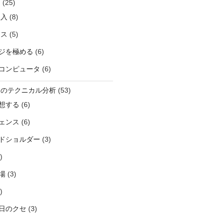
則
(25)
収入
(8)
ネス
(5)
ジを極める
(6)
コンピュータ
(6)
ーのテクニカル分析
(53)
想する
(6)
ェンス
(6)
ドショルダー
(3)
)
場
(3)
)
日のクセ
(3)