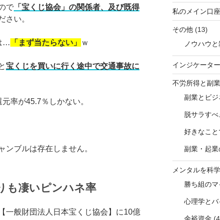
ので
「宝くじ協会」の関係者、及び既得
私のメイン口
ださい。
その他
(13)
は…
「まず当たらない」
ｗ
ノウハウと
インジケータ
と
宝くじを買いに行く途中で交通事故に
。
不労所得と副
副業とビジ
元率が45.7％しかない。
脱サラすべ
好きなこと
ャンブルは存在しません。
副業・起業
メンタルを科
勝ち組のマ
りも凄いピンハネ率
心理学とバ
【一般財団法人日本宝くじ協会】に10億
余裕資金
(4