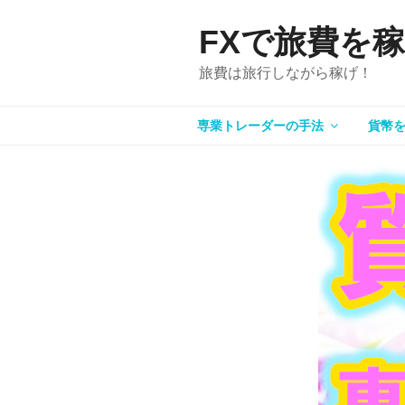
コ
FXで旅費を
ン
テ
旅費は旅行しながら稼げ！
ン
ツ
へ
専業トレーダーの手法
貨幣
ス
キ
ッ
プ