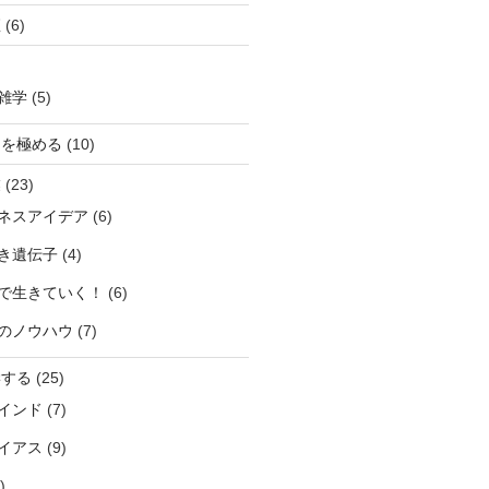
座
(6)
雑学
(5)
ーを極める
(10)
業
(23)
ネスアイデア
(6)
き遺伝子
(4)
で生きていく！
(6)
のノウハウ
(7)
学する
(25)
インド
(7)
イアス
(9)
)