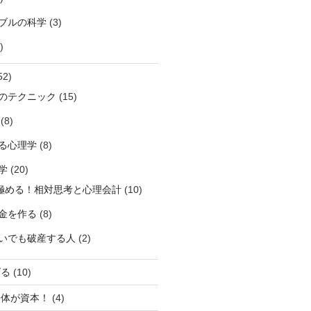
ブルの科学
(3)
)
52)
のテクニック
(15)
(8)
る心理学
(8)
学
(20)
極める！相対思考と心理会計
(10)
資金を作る
(8)
稼いでも破産する人
(2)
げる
(10)
身体が資本！
(4)