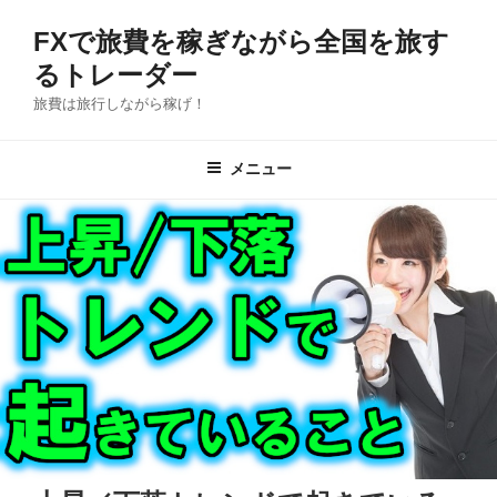
コ
FXで旅費を稼ぎながら全国を旅す
ン
テ
るトレーダー
ン
旅費は旅行しながら稼げ！
ツ
へ
メニュー
ス
キ
ッ
プ