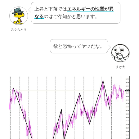
上昇と下落では
エネルギーの性質が異
なる
のはご存知かと思います。
みぐらとり
欲と恐怖ってヤツだな。
まけ太