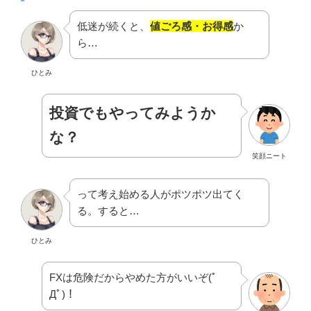
低迷が続くと、
値ごろ感・お得感
か
ら…
ひとみ
投資でもやってみようか
な？
笑顔ニート
って考え始める人がポツポツ出てく
る。すると…
ひとみ
FXは危険だからやめた方がいいぞ(ﾟ
Дﾟ)！