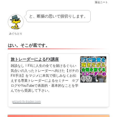
落込ニート
と、断腸の思いで損切りします。
みぐらとり
はい。そこが底です。
旅トレーダーによるFX講座
雑談なし！FXに人生の全てを賭けるぐらい
気合いの入ったトレーダーへ向けた【ガチの
FX手法】をマジメに本気で惜しみなくお伝
えする専業トレーダーによるセミナー ※ブ
ログやYouTubeで表面的・基本的なことを学
んでから受講して下さい。
wizard-fx-trader.com