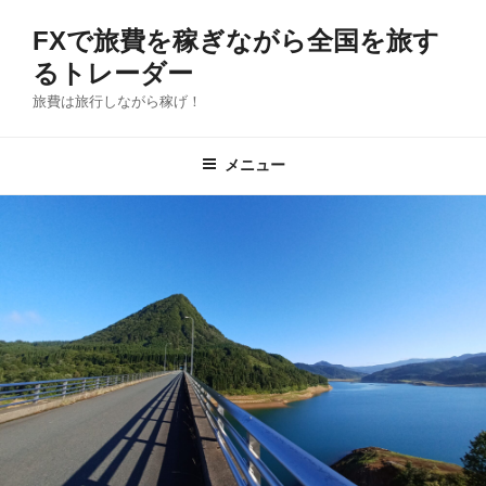
コ
FXで旅費を稼ぎながら全国を旅す
ン
テ
るトレーダー
ン
旅費は旅行しながら稼げ！
ツ
へ
メニュー
ス
キ
ッ
プ