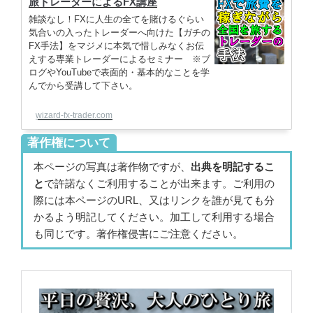
旅トレーダーによるFX講座
雑談なし！FXに人生の全てを賭けるぐらい
気合いの入ったトレーダーへ向けた【ガチの
FX手法】をマジメに本気で惜しみなくお伝
えする専業トレーダーによるセミナー ※ブ
ログやYouTubeで表面的・基本的なことを学
んでから受講して下さい。
wizard-fx-trader.com
著作権について
本ページの写真は著作物ですが、
出典を明記するこ
と
で許諾なくご利用することが出来ます。ご利用の
際には本ページのURL、又はリンクを誰が見ても分
かるよう明記してください。加工して利用する場合
も同じです。著作権侵害にご注意ください。