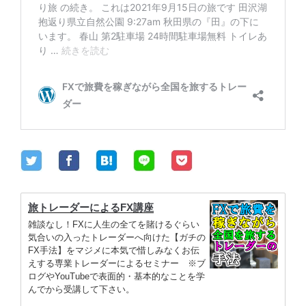
旅トレーダーによるFX講座
雑談なし！FXに人生の全てを賭けるぐらい
気合いの入ったトレーダーへ向けた【ガチの
FX手法】をマジメに本気で惜しみなくお伝
えする専業トレーダーによるセミナー ※ブ
ログやYouTubeで表面的・基本的なことを学
んでから受講して下さい。
wizard-fx-trader.com