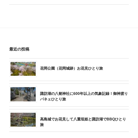
最近の投稿
花岡公園（花岡城跡）お花見ひとり旅
諏訪湖の八剱神社に600年以上の気象記録！御神渡り
パネェひとり旅
高島城でお花見して八重垣姫と諏訪湖でBBQひとり
旅