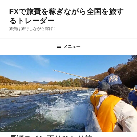
コ
FXで旅費を稼ぎながら全国を旅す
ン
テ
るトレーダー
ン
旅費は旅行しながら稼げ！
ツ
へ
メニュー
ス
キ
ッ
プ