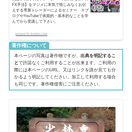
FX手法】をマジメに本気で惜しみなくお伝
えする専業トレーダーによるセミナー ※ブ
ログやYouTubeで表面的・基本的なことを学
んでから受講して下さい。
wizard-fx-trader.com
著作権について
本ページの写真は著作物ですが、
出典を明記するこ
と
で許諾なくご利用することが出来ます。ご利用の
際には本ページのURL、又はリンクを誰が見ても分
かるよう明記してください。加工して利用する場合
も同じです。著作権侵害にご注意ください。