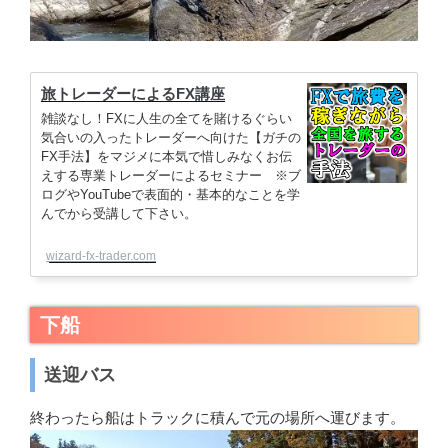
旅トレーダーによるFX講座
雑談なし！FXに人生の全てを賭けるぐらい
気合いの入ったトレーダーへ向けた【ガチの
FX手法】をマジメに本気で惜しみなくお伝
えする専業トレーダーによるセミナー ※ブ
ログやYouTubeで表面的・基本的なことを学
んでから受講して下さい。
wizard-fx-trader.com
下船
送迎バス
終わったら船はトラックに積んで元の場所へ運びます。