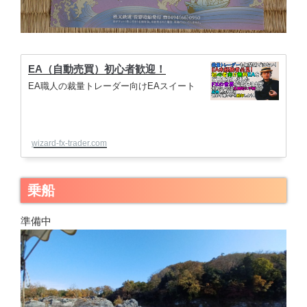
EA（自動売買）初心者歓迎！
EA職人の裁量トレーダー向けEAスイート
wizard-fx-trader.com
乗船
準備中