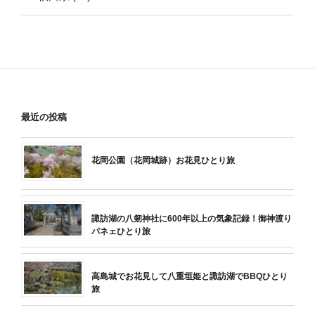
最近の投稿
花岡公園（花岡城跡）お花見ひとり旅
諏訪湖の八剱神社に600年以上の気象記録！御神渡り
パネェひとり旅
高島城でお花見して八重垣姫と諏訪湖でBBQひとり
旅