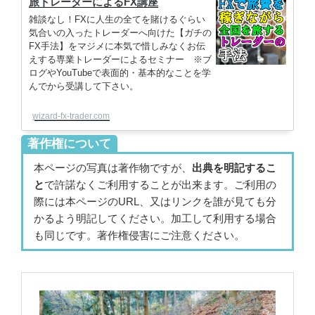
旅トレーダーによるFX講座
雑談なし！FXに人生の全てを賭けるぐらい
気合いの入ったトレーダーへ向けた【ガチの
FX手法】をマジメに本気で惜しみなくお伝
えする専業トレーダーによるセミナー ※ブ
ログやYouTubeで表面的・基本的なことを学
んでから受講して下さい。
wizard-fx-trader.com
著作権について
本ページの写真は著作物ですが、
出典を明記するこ
と
で許諾なくご利用することが出来ます。ご利用の
際には本ページのURL、又はリンクを誰が見ても分
かるよう明記してください。加工して利用する場合
も同じです。著作権侵害にご注意ください。