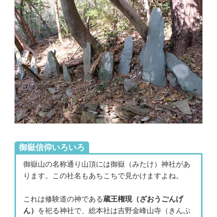
御嶽信仰いろいろ
御嶽山の名称通り山頂には御嶽（みたけ）神社があ
ります。この社名もあちこちで見かけますよね。
これは修験道の神である
蔵王権現（ざおうごんげ
ん）
を祀る神社で、総本社は吉野金峰山寺（きんぷ