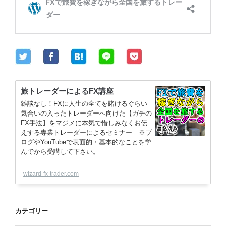
旅トレーダーによるFX講座
雑談なし！FXに人生の全てを賭けるぐらい
気合いの入ったトレーダーへ向けた【ガチの
FX手法】をマジメに本気で惜しみなくお伝
えする専業トレーダーによるセミナー ※ブ
ログやYouTubeで表面的・基本的なことを学
んでから受講して下さい。
wizard-fx-trader.com
カテゴリー