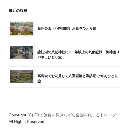
最近の投稿
花岡公園（花岡城跡）お花見ひとり旅
諏訪湖の八剱神社に600年以上の気象記録！御神渡り
パネェひとり旅
高島城でお花見して八重垣姫と諏訪湖でBBQひとり
旅
Copyright (C)
FXで旅費を稼ぎながら全国を旅するトレーダー
All Rights Reserved.