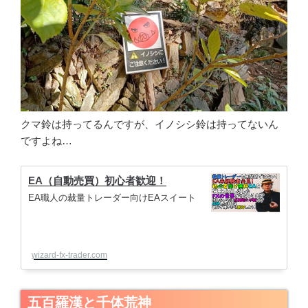
クマ鈴は持ってるんですが、イノシシ鈴は持ってないん
ですよね…
EA（自動売買）初心者歓迎！
EA職人の裁量トレーダー向けEAスイート
wizard-fx-trader.com
五百羅漢と千体荒神