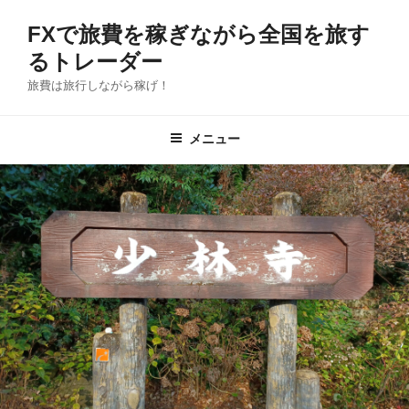
コ
FXで旅費を稼ぎながら全国を旅す
ン
テ
るトレーダー
ン
旅費は旅行しながら稼げ！
ツ
へ
メニュー
ス
キ
ッ
プ