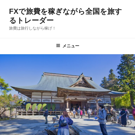
コ
FXで旅費を稼ぎながら全国を旅す
ン
テ
るトレーダー
ン
旅費は旅行しながら稼げ！
ツ
へ
メニュー
ス
キ
ッ
プ