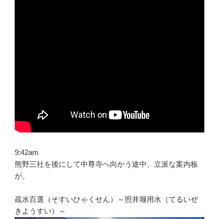
9:42am
熊野三社を後にして中尊寺へ向かう途中、立派な案内板
が。
疏水百選（そすいひゃくせん）～照井堰用水（てるいぜ
きようすい）～