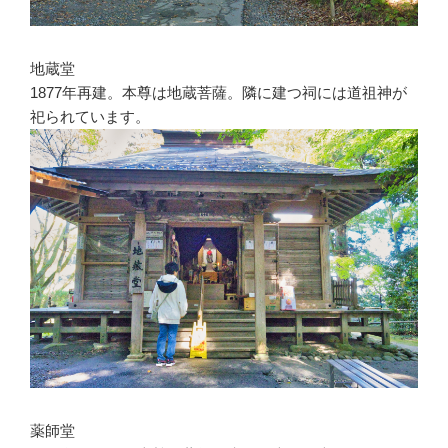
地蔵堂
1877年再建。本尊は地蔵菩薩。隣に建つ祠には道祖神が
祀られています。
薬師堂