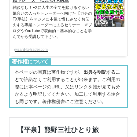
雑談なし！FXに人生の全てを賭けるぐらい
気合いの入ったトレーダーへ向けた【ガチの
FX手法】をマジメに本気で惜しみなくお伝
えする専業トレーダーによるセミナー ※ブ
ログやYouTubeで表面的・基本的なことを学
んでから受講して下さい。
wizard-fx-trader.com
著作権について
本ページの写真は著作物ですが、
出典を明記するこ
と
で許諾なくご利用することが出来ます。ご利用の
際には本ページのURL、又はリンクを誰が見ても分
かるよう明記してください。加工して利用する場合
も同じです。著作権侵害にご注意ください。