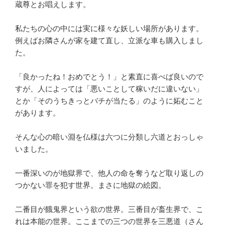
蔵尊とお唱えします。
私たちの心の中には実に様々な妖しい場所があります。
例えばお隣さんが家を建て直し、立派な車も購入しまし
た。
「良かったね！おめでとう！」と素直に喜べば良いので
すが、人によっては「悪いことして稼いだに違いない」
とか「そのうちきっとバチが当たる」のように妬むこと
があります。
そんな心の暗い淵を仏様は六つに分類し六道とおっしゃ
いました。
一番深いのが地獄界で、他人の命を奪うなど取り返しの
つかない罪を犯す世界。まさに地獄の絵図。
二番目が餓鬼界という欲の世界。三番目が畜生界で、こ
れは本能の世界。ここまでの三つの世界を三悪道（さん