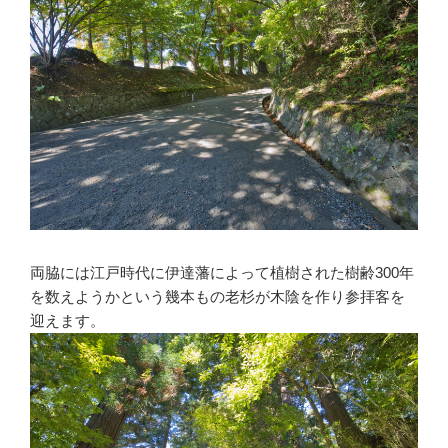
両脇には江戸時代に伊達藩によって植樹された樹齢300年
を数えようかという幾本もの老杉が木陰を作り参拝客を
迎えます。