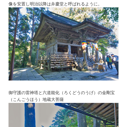
像を安置し明治以降は弁慶堂と呼ばれるように。
御守護の雷神塔と六道能化（ろくどうのうげ）の金剛宝
（こんごうほう）地蔵大菩薩