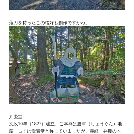
薙刀を持ったこの格好も創作ですかね。
弁慶堂
文政10年（1827）建立。ご本尊は勝軍（しょうぐん）地
蔵。古くは愛宕堂と称していましたが、義経・弁慶の木