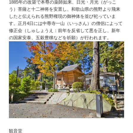
1885年の改築で本尊の薬師如来、日光・月光（がっこ
う）菩薩と十二神将を安置し、和歌山県の熊野より飛来
したと伝えられる熊野権現の御神体を並び祀っていま
す。正月4日には中尊寺一山（いっさん）の僧侶によって
修正会（しゅしょうえ：前年を反省して悪を正し、新年
の国家安泰、五穀豊穣などを祈願）が行われます。
観音堂