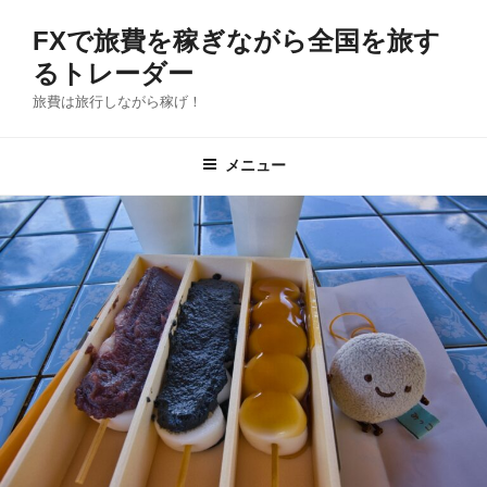
コ
FXで旅費を稼ぎながら全国を旅す
ン
テ
るトレーダー
ン
旅費は旅行しながら稼げ！
ツ
へ
メニュー
ス
キ
ッ
プ