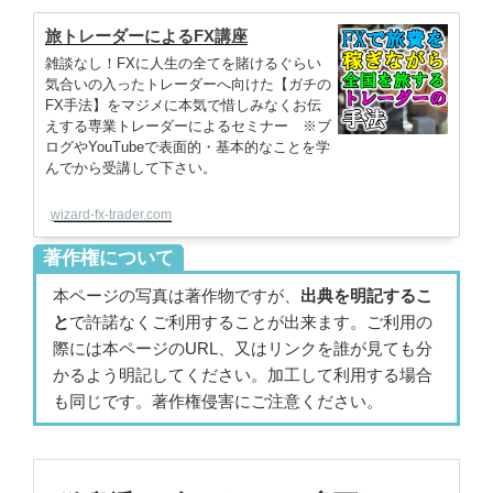
旅トレーダーによるFX講座
雑談なし！FXに人生の全てを賭けるぐらい
気合いの入ったトレーダーへ向けた【ガチの
FX手法】をマジメに本気で惜しみなくお伝
えする専業トレーダーによるセミナー ※ブ
ログやYouTubeで表面的・基本的なことを学
んでから受講して下さい。
wizard-fx-trader.com
著作権について
本ページの写真は著作物ですが、
出典を明記するこ
と
で許諾なくご利用することが出来ます。ご利用の
際には本ページのURL、又はリンクを誰が見ても分
かるよう明記してください。加工して利用する場合
も同じです。著作権侵害にご注意ください。