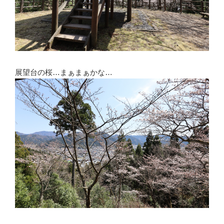
展望台の桜…まぁまぁかな…
薄墨桜へ行くため階段を上ります。石清水付近に600mっ