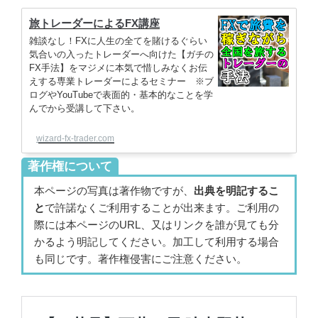
旅トレーダーによるFX講座
雑談なし！FXに人生の全てを賭けるぐらい
気合いの入ったトレーダーへ向けた【ガチの
FX手法】をマジメに本気で惜しみなくお伝
えする専業トレーダーによるセミナー ※ブ
ログやYouTubeで表面的・基本的なことを学
んでから受講して下さい。
wizard-fx-trader.com
著作権について
本ページの写真は著作物ですが、
出典を明記するこ
と
で許諾なくご利用することが出来ます。ご利用の
際には本ページのURL、又はリンクを誰が見ても分
かるよう明記してください。加工して利用する場合
も同じです。著作権侵害にご注意ください。