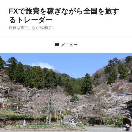
コ
FXで旅費を稼ぎながら全国を旅す
ン
テ
るトレーダー
ン
旅費は旅行しながら稼げ！
ツ
へ
メニュー
ス
キ
ッ
プ