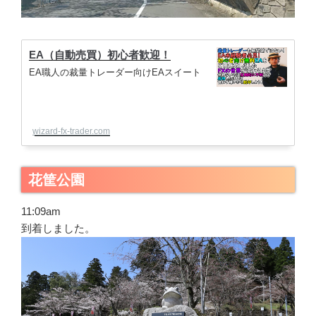
EA（自動売買）初心者歓迎！
EA職人の裁量トレーダー向けEAスイート
wizard-fx-trader.com
花筐公園
11:09am
到着しました。