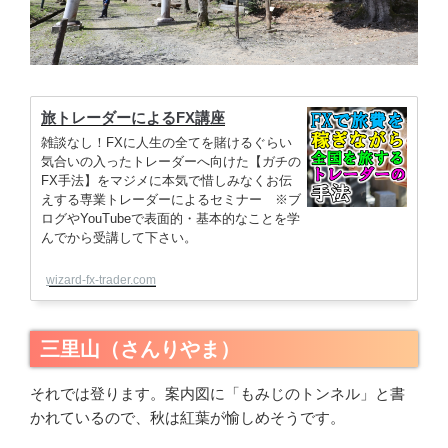
旅トレーダーによるFX講座
雑談なし！FXに人生の全てを賭けるぐらい
気合いの入ったトレーダーへ向けた【ガチの
FX手法】をマジメに本気で惜しみなくお伝
えする専業トレーダーによるセミナー ※ブ
ログやYouTubeで表面的・基本的なことを学
んでから受講して下さい。
wizard-fx-trader.com
三里山（さんりやま）
それでは登ります。案内図に「もみじのトンネル」と書
かれているので、秋は紅葉が愉しめそうです。