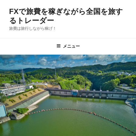
コ
FXで旅費を稼ぎながら全国を旅す
ン
テ
るトレーダー
ン
旅費は旅行しながら稼げ！
ツ
へ
メニュー
ス
キ
ッ
プ