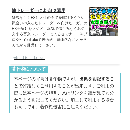
旅トレーダーによるFX講座
雑談なし！FXに人生の全てを賭けるぐらい
気合いの入ったトレーダーへ向けた【ガチの
FX手法】をマジメに本気で惜しみなくお伝
えする専業トレーダーによるセミナー ※ブ
ログやYouTubeで表面的・基本的なことを学
んでから受講して下さい。
wizard-fx-trader.com
著作権について
本ページの写真は著作物ですが、
出典を明記するこ
と
で許諾なくご利用することが出来ます。ご利用の
際には本ページのURL、又はリンクを誰が見ても分
かるよう明記してください。加工して利用する場合
も同じです。著作権侵害にご注意ください。