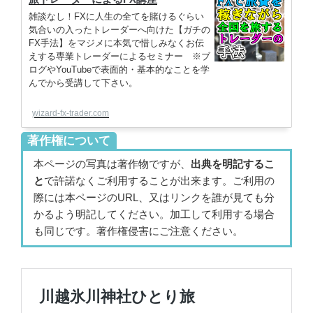
雑談なし！FXに人生の全てを賭けるぐらい
気合いの入ったトレーダーへ向けた【ガチの
FX手法】をマジメに本気で惜しみなくお伝
えする専業トレーダーによるセミナー ※ブ
ログやYouTubeで表面的・基本的なことを学
んでから受講して下さい。
wizard-fx-trader.com
著作権について
本ページの写真は著作物ですが、
出典を明記するこ
と
で許諾なくご利用することが出来ます。ご利用の
際には本ページのURL、又はリンクを誰が見ても分
かるよう明記してください。加工して利用する場合
も同じです。著作権侵害にご注意ください。