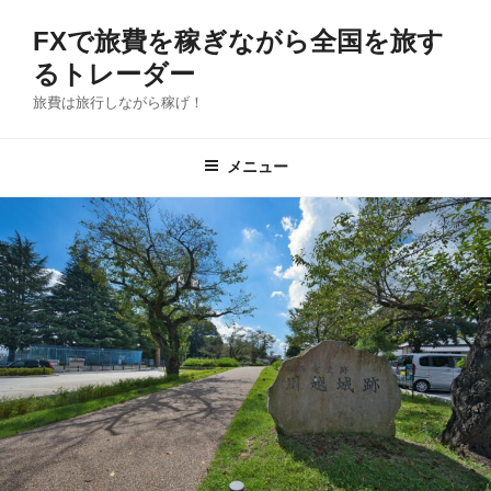
コ
FXで旅費を稼ぎながら全国を旅す
ン
テ
るトレーダー
ン
旅費は旅行しながら稼げ！
ツ
へ
メニュー
ス
キ
ッ
プ