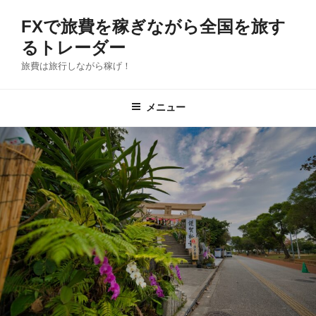
コ
FXで旅費を稼ぎながら全国を旅す
ン
テ
るトレーダー
ン
旅費は旅行しながら稼げ！
ツ
へ
メニュー
ス
キ
ッ
プ