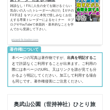
雑談なし！FXに人生の全てを賭けるぐらい
気合いの入ったトレーダーへ向けた【ガチの
FX手法】をマジメに本気で惜しみなくお伝
えする専業トレーダーによるセミナー ※ブ
ログやYouTubeで表面的・基本的なことを学
んでから受講して下さい。
wizard-fx-trader.com
著作権について
本ページの写真は著作物ですが、
出典を明記するこ
と
で許諾なくご利用することが出来ます。ご利用の
際には本ページのURL、又はリンクを誰が見ても分
かるよう明記してください。加工して利用する場合
も同じです。著作権侵害にご注意ください。