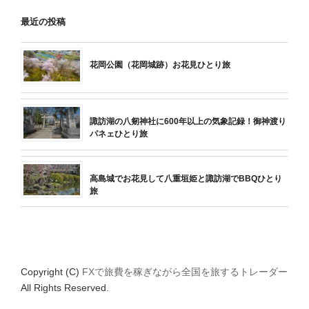
最近の投稿
花岡公園（花岡城跡）お花見ひとり旅
諏訪湖の八剱神社に600年以上の気象記録！御神渡り
パネェひとり旅
高島城でお花見して八重垣姫と諏訪湖でBBQひとり
旅
Copyright (C)
FXで旅費を稼ぎながら全国を旅するトレーダー
All Rights Reserved.