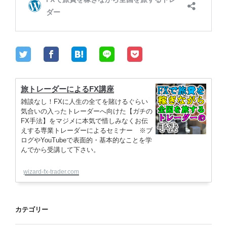
旅トレーダーによるFX講座
雑談なし！FXに人生の全てを賭けるぐらい
気合いの入ったトレーダーへ向けた【ガチの
FX手法】をマジメに本気で惜しみなくお伝
えする専業トレーダーによるセミナー ※ブ
ログやYouTubeで表面的・基本的なことを学
んでから受講して下さい。
wizard-fx-trader.com
カテゴリー