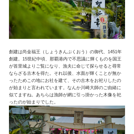
創建は尚金福王（しょうきんぷくおう）の御代、1451年
創建。15世紀中頃、那覇港内で不思議に輝くものを国王
が首里城よりご覧になり、漁夫に命じて探らせると尋常
ならざる古木を得た。それ以後、水面が輝くことが無か
ったためこの地にお社を建て、その古木をお祀りしたの
が始まりと言われています。なんか川崎大師のご由緒に
似てますね。あちらは漁師が網に引っ掛かった木像を祀
ったのが始まりでした。