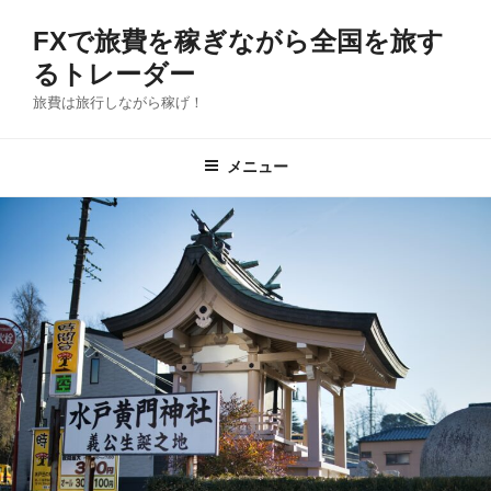
コ
FXで旅費を稼ぎながら全国を旅す
ン
テ
るトレーダー
ン
旅費は旅行しながら稼げ！
ツ
へ
メニュー
ス
キ
ッ
プ