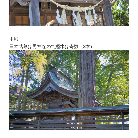
本殿
日本武尊は男神なので鰹木は奇数（3本）