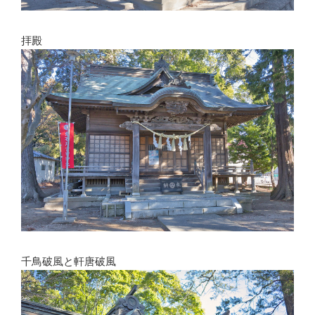
拝殿
千鳥破風と軒唐破風