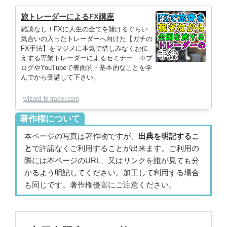
旅トレーダーによるFX講座
雑談なし！FXに人生の全てを賭けるぐらい
気合いの入ったトレーダーへ向けた【ガチの
FX手法】をマジメに本気で惜しみなくお伝
えする専業トレーダーによるセミナー ※ブ
ログやYouTubeで表面的・基本的なことを学
んでから受講して下さい。
wizard-fx-trader.com
著作権について
本ページの写真は著作物ですが、
出典を明記するこ
と
で許諾なくご利用することが出来ます。ご利用の
際には本ページのURL、又はリンクを誰が見ても分
かるよう明記してください。加工して利用する場合
も同じです。著作権侵害にご注意ください。