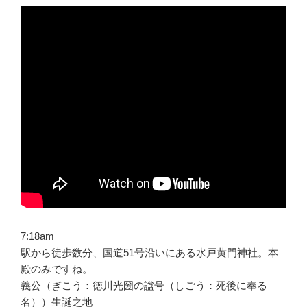
7:18am
駅から徒歩数分、国道51号沿いにある水戸黄門神社。本
殿のみですね。
義公（ぎこう：徳川光圀の諡号（しごう：死後に奉る
名））生誕之地