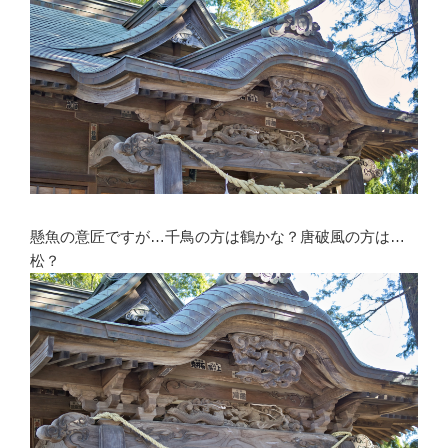
懸魚の意匠ですが…千鳥の方は鶴かな？唐破風の方は…
松？